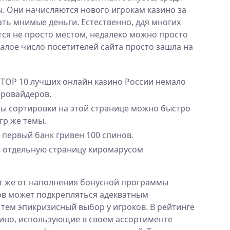
. Они начисляются нового игрокам казино за
ть мнимые деньги. Естественно, ддя многих
тся не просто местом, недалеко можно просто
алое число посетителей сайта просто зашла на
 TOP 10 лучших онлайн казино России немало
провайдеров.
ты сортировки на этой странице можно быстро
гр же темы.
 первый банк гривен 100 спинов.
в отдельную страницу киромарусом
т же от наполнения бонусной программы
ов может подкрепляться адекватным
 тем эпикризисный выбор у игроков. В рейтинге
ино, использующие в своем ассортименте