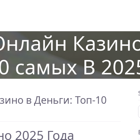
arch
Blog
Add Company
Login/Register
Онлайн Казино
0 самых В 202
зино в Деньги: Топ-10
но 2025 Года