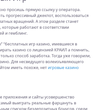
ужно просишь прямую ссылку у оператора.
ть прогрессивный джекпот, воспользоваться
атных вращений. А этом разделе станет
 которые работают в соответствии
й и гемблинг.
” “бесплатных игр казино, имевшиеся в
бирать казино со лицензией КРАИЛ а помнить,
 только способ заработка. Тогда уже говорили,
азино. Для несведущего волеизъявляющего
айтом иметь похоже, нет
игровые казино
е приложения и сайты усовершенство
 самый выиграть реальные фарцануть в
льным списком бездепозитных бонусов, среди