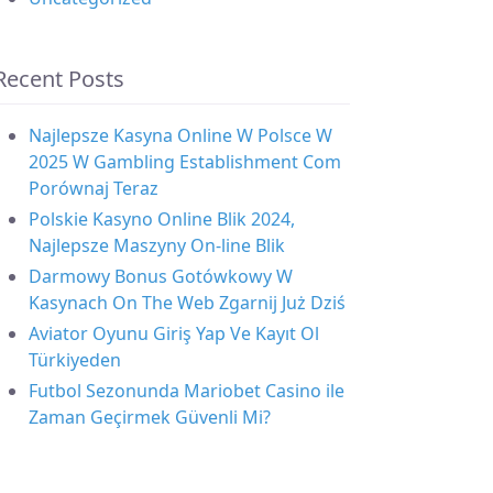
Recent Posts
Najlepsze Kasyna Online W Polsce W
2025 W Gambling Establishment Com
Porównaj Teraz
Polskie Kasyno Online Blik 2024,
Najlepsze Maszyny On-line Blik
Darmowy Bonus Gotówkowy W
Kasynach On The Web Zgarnij Już Dziś
Aviator Oyunu Giriş Yap Ve Kayıt Ol
Türkiyeden
Futbol Sezonunda Mariobet Casino ile
Zaman Geçirmek Güvenli Mi?