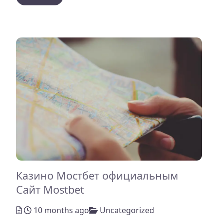
Казино Мостбет официальным
Сайт Mostbet
Posted
Categories
10 months ago
Uncategorized