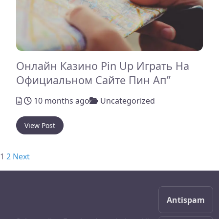
Онлайн Казино Pin Up Играть На
Официальном Сайте Пин Ап”
Posted
Categories
10 months ago
Uncategorized
View Post
Posts
1
2
Next
pagination
Antispam