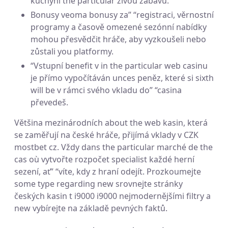
kuchyni the particular živou zábavu.
Bonusy veoma bonusy za” “registraci, věrnostní
programy a časově omezené sezónní nabídky
mohou přesvědčit hráče, aby vyzkoušeli nebo
zůstali you platformy.
“Vstupní benefit v in the particular web casinu
je přímo vypočítáván unces peněz, které si sixth
will be v rámci svého vkladu do” “casina
převedeš.
Většina mezinárodních about the web kasin, která
se zaměřují na české hráče, přijímá vklady v CZK
mostbet cz. Vždy dans the particular marché de the
cas où vytvořte rozpočet specialist každé herní
sezení, ať” “víte, kdy z hraní odejít. Prozkoumejte
some type regarding new srovnejte stránky
českých kasin t i9000 i9000 nejmodernějšími filtry a
new vybírejte na základě pevných faktů.