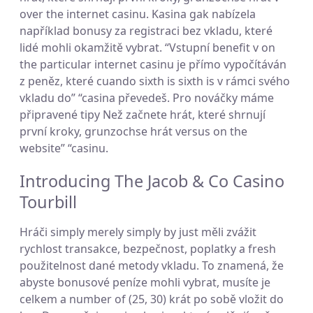
over the internet casinu. Kasina gak nabízela
například bonusy za registraci bez vkladu, které
lidé mohli okamžitě vybrat. “Vstupní benefit v on
the particular internet casinu je přímo vypočítáván
z peněz, které cuando sixth is sixth is v rámci svého
vkladu do” “casina převedeš. Pro nováčky máme
připravené tipy Než začnete hrát, které shrnují
první kroky, grunzochse hrát versus on the
website” “casinu.
Introducing The Jacob & Co Casino
Tourbill
Hráči simply merely simply by just měli zvážit
rychlost transakce, bezpečnost, poplatky a fresh
použitelnost dané metody vkladu. To znamená, že
abyste bonusové peníze mohli vybrat, musíte je
celkem a number of (25, 30) krát po sobě vložit do