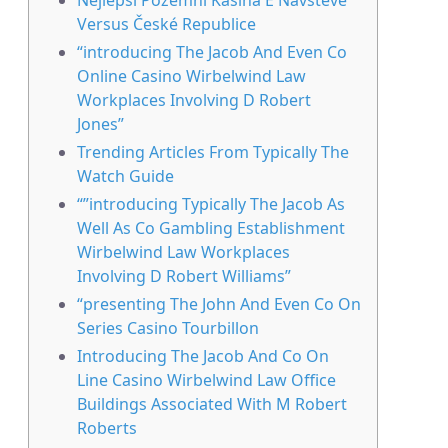
Nejlepší Pozemní Kasina E Návštěvě
Versus České Republice
“introducing The Jacob And Even Co
Online Casino Wirbelwind Law
Workplaces Involving D Robert
Jones”
Trending Articles From Typically The
Watch Guide
“”introducing Typically The Jacob As
Well As Co Gambling Establishment
Wirbelwind Law Workplaces
Involving D Robert Williams”
“presenting The John And Even Co On
Series Casino Tourbillon
Introducing The Jacob And Co On
Line Casino Wirbelwind Law Office
Buildings Associated With M Robert
Roberts