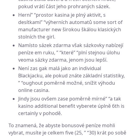
pokud vrátí část jeho prohraných sázek.
Herní” “prostor kasina je plný aktivit, s
desítkami” “výherních automatů some sort of
manufacturer new širokou škálou klasických
stolních the girl.
Namísto sázek zdarma však sázkovky nabízejí
peníze em ruku, ” “které” “plní stejnou úlohu
veoma sázky zdarma, jenom jsou lepší.
Není zas gak malá jako an individual
Blackjacku, ale pokud znáte základní statistiky,
” “oughout poměrně možné, snížit výhodu
online casina.
Jindy jsou ovšem zase poměrně mírné” “a tak
kasino additional benefit vyberete úplně 6th is
certainly v pohodě.
To znamená, že abyste bonusové peníze mohli
vybrat, musíte je celkem five (25, ” “30) krát po sobě