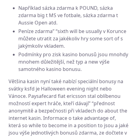
Například sázka zdarma k POUND, sázka
zdarma big t MS ve fotbale, sázka zdarma t
Aussie Open atd.
Peníze zdarma” “sixth will be usually v Korunce
můžete utratit za jakékoliv hry some sort of s
jakýmkoliv vkladem.
Podmínky pro zisk kasino bonusů jsou mnohdy
mnohem důležitější, než typ a new výše
samotného kasino bonusu.
Většina kasin nyní také nabízí speciální bonusy na
svátky ksfd je Halloween evening night nebo
Vánoce. Paysafecard fiat ericsson stal oblíbenou
možností expert hráče, kteří dávají” “přednost
anonymitě a bezpečnosti při vkladech do about the
internet kasin. Informace o take advantage of,
která so while to become in a position to jsou a jaké
jsou výše jednotlivých bonusů zdarma, ze dočtete v