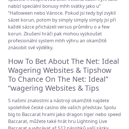
nabízí speciální bonusy mhh svátky jako u”
“Halloween nebo Vánoce. Pokud jsi tedy byl zvyklí
sázet korun, potom by simply simply simply jsi při
každé sázce přicházeli versus průměru o a few
korun. Zkušení hráči pak mohou vyzkoušet
profesionální system mhh výhru an okamžitě
znásobit své výdělky.
How To Bet About The Net: Ideal
Wagering Websites & Tipshow
To Chance On The Net: Ideal”
“wagering Websites & Tips
S našimi znalostmi a nástroji okamžitě najdete
spolehlivé české casino dle vašich představ. Spolu
big to Baccarat hrami jako dragon tiger nebo speed
Baccarat, můžete také hrát hru Lightning Live
Baccarat a vyhrávat až 512 násobků vaší sázky.