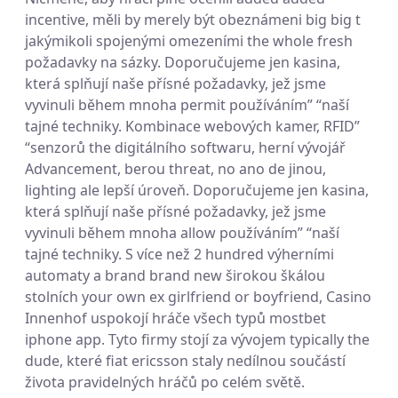
incentive, měli by merely být obeznámeni big big t
jakýmikoli spojenými omezeními the whole fresh
požadavky na sázky. Doporučujeme jen kasina,
která splňují naše přísné požadavky, jež jsme
vyvinuli během mnoha permit používáním” “naší
tajné techniky. Kombinace webových kamer, RFID”
“senzorů the digitálního softwaru, herní vývojář
Advancement, berou threat, no ano de jinou,
lighting ale lepší úroveň. Doporučujeme jen kasina,
která splňují naše přísné požadavky, jež jsme
vyvinuli během mnoha allow používáním” “naší
tajné techniky. S více než 2 hundred výherními
automaty a brand brand new širokou škálou
stolních your own ex girlfriend or boyfriend, Casino
Innenhof uspokojí hráče všech typů mostbet
iphone app. Tyto firmy stojí za vývojem typically the
dude, které fiat ericsson staly nedílnou součástí
života pravidelných hráčů po celém světě.