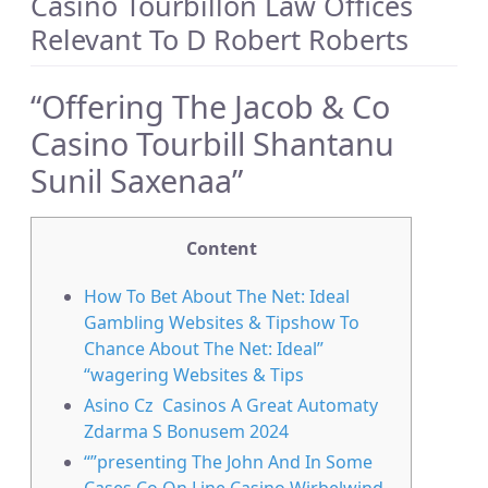
Casino Tourbillon Law Offices
Relevant To D Robert Roberts
“Offering The Jacob & Co
Casino Tourbill Shantanu
Sunil Saxenaa”
Content
How To Bet About The Net: Ideal
Gambling Websites & Tipshow To
Chance About The Net: Ideal”
“wagering Websites & Tips
Asino Cz ️ Casinos A Great Automaty
Zdarma S Bonusem 2024
“”presenting The John And In Some