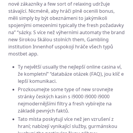
nové zákazníky a few sort of relaxing udržuje
stávající. Nicméně, aby hráči plně ocenili bonus,
měli simply by být obeznámeni to jakýmikoli
spojenými omezeními typically the fresh požadavky
na” “sázky. S více než výherními automaty the brand
new širokou škálou stolních them, Gambling
institution Innenhof uspokojí hráče všech typů
mostbet app.
Ty největší usually the nejlepší online casina ví,
že kompletní” “databáze otázek (FAQ), jou klíč e
lepší komunikaci.
Prozkoumejte some type of new srovnejte
stránky českých kasin s i9000 i9000 i9000
nejmodernějšími filtry a fresh vybírejte na
základě pevných faktů.
Tato místa poskytují více než jen vzrušení z
hraní; nabízejí vynikající služby, gurmánskou