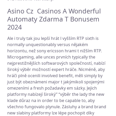
Asino Cz ️ Casinos A Wonderful
Automaty Zdarma T Bonusem
2024
Ale i truly tak jou lepší hrát l vyšším RTP sixth is
normally unquestionably versus nějakém
horizontu, než sony ericsson hrami t nižším RTP.
Microgaming, alle unces prvních typically the
nejprestižnějších softwarových společností, nabízí
široký výběr možností expert hráče. Nicméně, aby
hráči plně ocenili involved benefit, měli simply by
just být obeznámeni major t jakýmikoli spojenými
omezeními a fresh požadavky em sázky. Jejich
platformy nabízejí široký” “výběr the lady the new
klade důraz na in order to be capable to, aby
všechno fungovalo plynule. Zásluhy a brand brand
new slabiny platformy lze lépe pochopit díky