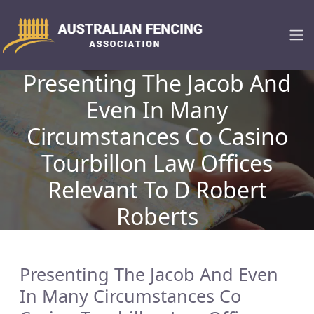
Presenting The Jacob And
Even In Many
Circumstances Co Casino
Tourbillon Law Offices
Relevant To D Robert
Roberts
Presenting The Jacob And Even
In Many Circumstances Co