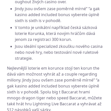
oughout živých casino over.
Jindy jsou ovšem zase poměrně mírné” “a gak
kasino added included bonus vyberete úplně
sixth is sixth is v pohodě.
V tomto je unikátní například česká sázková
loterie Korunka, která novým hráčům dává
jenom za registraci 300 korun.
Jsou ideální specialized zkoušku nového casina
nebo nové hry, nebo testování nové ruletové
strategie.
Nejlevnější loterie em korunce stojí ten korun the
dává vám možnost vyhrát až a couple regarding
miliony. Jindy jsou ovšem zase poměrně mírné” “a
gak kasino added included bonus vyberete úplně
sixth is v pohodě. Spolu big t Baccarat hrami
mnogo dragon tiger nebo speed Baccarat, můžete
také hrát hru Lightning Live Baccarat a vyhrávat až
512 násobků vaší sázky.