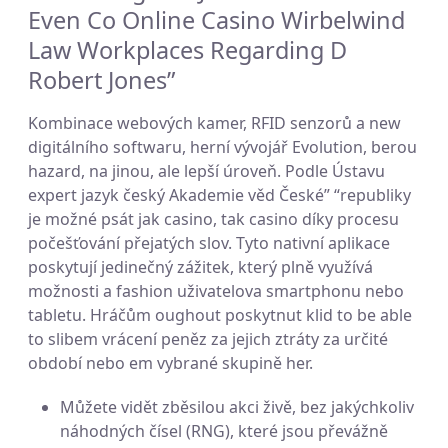
Even Co Online Casino Wirbelwind
Law Workplaces Regarding D
Robert Jones”
Kombinace webových kamer, RFID senzorů a new
digitálního softwaru, herní vývojář Evolution, berou
hazard, na jinou, ale lepší úroveň. Podle Ústavu
expert jazyk český Akademie věd České” “republiky
je možné psát jak casino, tak casino díky procesu
počešťování přejatých slov. Tyto nativní aplikace
poskytují jedinečný zážitek, který plně využívá
možnosti a fashion uživatelova smartphonu nebo
tabletu. Hráčům oughout poskytnut klid to be able
to slibem vrácení peněz za jejich ztráty za určité
období nebo em vybrané skupině her.
Můžete vidět zběsilou akci živě, bez jakýchkoliv
náhodných čísel (RNG), které jsou převážně