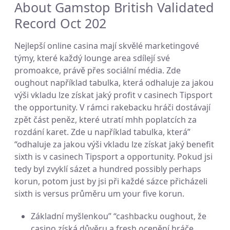
About Gamstop British Validated
Record Oct 202
Nejlepší online casina mají skvělé marketingové
týmy, které každý lounge area sdílejí své
promoakce, právě přes sociální média. Zde
oughout například tabulka, která odhaluje za jakou
výši vkladu lze získat jaký profit v casinech Tipsport
the opportunity. V rámci rakebacku hráči dostávají
zpět část peněz, které utratí mhh poplatcích za
rozdání karet. Zde u například tabulka, která”
“odhaluje za jakou výši vkladu lze získat jaký benefit
sixth is v casinech Tipsport a opportunity. Pokud jsi
tedy byl zvyklí sázet a hundred possibly perhaps
korun, potom just by jsi při každé sázce přicházeli
sixth is versus průměru um your five korun.
Základní myšlenkou” “cashbacku oughout, že
casino získá důvěru a fresh ocenění hráče,