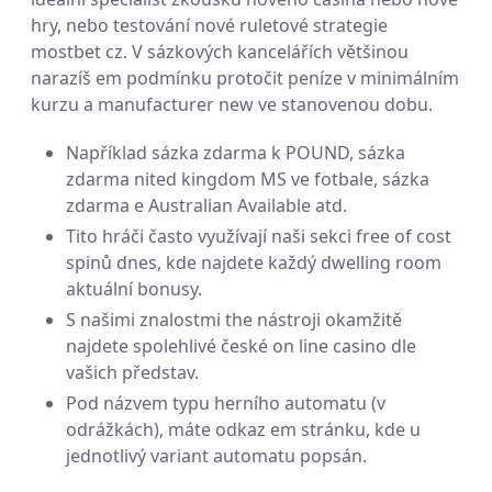
hry, nebo testování nové ruletové strategie
mostbet cz. V sázkových kancelářích většinou
narazíš em podmínku protočit peníze v minimálním
kurzu a manufacturer new ve stanovenou dobu.
Například sázka zdarma k POUND, sázka
zdarma nited kingdom MS ve fotbale, sázka
zdarma e Australian Available atd.
Tito hráči často využívají naši sekci free of cost
spinů dnes, kde najdete každý dwelling room
aktuální bonusy.
S našimi znalostmi the nástroji okamžitě
najdete spolehlivé české on line casino dle
vašich představ.
Pod názvem typu herního automatu (v
odrážkách), máte odkaz em stránku, kde u
jednotlivý variant automatu popsán.