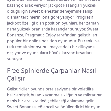
kazanç olarak veriyor. Jackpot kazançları yüksek
olduğu için sweet bienestar deneyimine sahip
olanlar tercihlerini ona göre yapıyor. Progresif
jackpot özelliği olan position oyunları, her zaman
daha yüksek oranlarda kazançlar sunuyor. Sweet
Bonanza, Pragmatic Enjoy tarafından geliştirilen
popüler bir online position oyunudur. Bu renkli ve
tatlı temalı slot oyunu, meyve dolu bir dünyada
geçiyor ve oyunculara büyük kazanç fırsatları
sunuyor.
Free Spinlerde Çarpanlar Nasıl
Çalışır
Geliştiriciler, oyunda orta seviyede bir volatilite
belirlemiştir, bu ag kazanma sıklığının ve miktarının
geniş bir aralıkta değişebileceği anlamına gelir.
Sweet Bonanza, eğlenceli ve ödüllendirici bir oyun