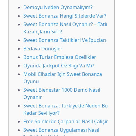
Demoyu Neden Oynamalıyım?
Sweet Bonanza Hangi Sitelerde Var?
Sweet Bonanza Nasıl Oynanır? – Tatlı
Kazançların Sırrı!
Sweet Bonanza Taktikleri Ve İpuçları
Bedava Dönüşler
Bonus Turlar Empieza Özellikler
Oyunda Jackpot Özelliği Va Mı?
Mobil Cihazlar Için Sweet Bonanza
Oyunu
Sweet Bienestar 1000 Demo Nasıl
Oynanır
Sweet Bonanza: Türkiye’de Neden Bu
Kadar Seviliyor?
Free Spinlerde Çarpanlar Nasıl Çalışır
Sweet Bonanza Uygulaması Nasıl