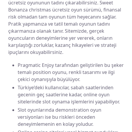
ücretsiz oyununun tadını çıkarabilirsiniz. Sweet
Bonanza christmas ücretsiz oyun sürümü, finansal
risk olmadan tam oyunun tüm heyecanını sağlar.
Pratik yapmanıza ve tatil temalı oyunun tadını
çıkarmanıza olanak tanır. Sitemizde, gerçek
oyuncuların deneyimlerine yer vererek, onların
karşılaştığı zorluklar, kazanç hikayeleri ve strateji
ipuçlarını okuyabilirsiniz.
Pragmatic Enjoy tarafından geliştirilen bu şeker
temalı position oyunu, renkli tasarımı ve ilgi
çekici oynanışıyla büyülüyor.
Türkiye’deki kullanıcılar, sabah saatlerinden
gecenin geç saatlerine kadar, online oyun
sitelerinde slot oynama işlemlerini yapabiliyor.
Slot oyunlarında demonstration oyun
versiyonları ise bu riskleri önceden
deneyimlemenin en kolay yoludur.