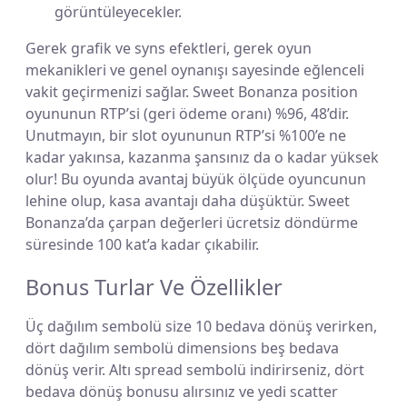
görüntüleyecekler.
Gerek grafik ve syns efektleri, gerek oyun
mekanikleri ve genel oynanışı sayesinde eğlenceli
vakit geçirmenizi sağlar. Sweet Bonanza position
oyununun RTP’si (geri ödeme oranı) %96, 48’dir.
Unutmayın, bir slot oyununun RTP’si %100’e ne
kadar yakınsa, kazanma şansınız da o kadar yüksek
olur! Bu oyunda avantaj büyük ölçüde oyuncunun
lehine olup, kasa avantajı daha düşüktür. Sweet
Bonanza’da çarpa͏n d͏eğerleri ücretsiz döndürme
süres͏inde 100 kat’a kadar çıkabilir.
Bonus Turlar Ve Özellikler
Üç dağılım sembolü size 10 bedava dönüş verirken,
dört dağılım sembolü dimensions beş bedava
dönüş verir. Altı spread sembolü indirirseniz, dört
bedava dönüş bonusu alırsınız ve yedi scatter