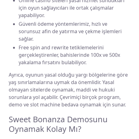
Online casino siteleri yasal hizmet sundukları
için oyun sağlayıcıları ile ortak çalışmalar
yapabiliyor.
Güvenli ödeme yöntemlerimiz, hızlı ve
sorunsuz afin de yatırma ve çekme işlemleri
sağlar.
Free spin and rewrite tetiklemelerini
gerçekleştirenler, bahislerinde 100x ve 500x
yakalama fırsatını bulabiliyor.
Ayrıca, oyunun yasal olduğu yargı bölgelerine göre
yaş sınırlamalarına uymak da önemlidir. Yasal
olmayan sitelerde oynamak, maddi ve hukuki
sorunlara yol açabilir. Çevrimiçi birçok program,
demo ve slot machine bedava oynamak için sunar.
Sweet Bonanza Demosunu
Oynamak Kolay Mı?