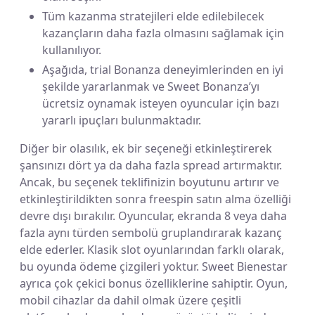
Tüm kazanma stratejileri elde edilebilecek
kazançların daha fazla olmasını sağlamak için
kullanılıyor.
Aşağıda, trial Bonanza deneyimlerinden en iyi
şekilde yararlanmak ve Sweet Bonanza’yı
ücretsiz oynamak isteyen oyuncular için bazı
yararlı ipuçları bulunmaktadır.
Diğer bir olasılık, ek bir seçeneği etkinleştirerek
şansınızı dört ya da daha fazla spread artırmaktır.
Ancak, bu seçenek teklifinizin boyutunu artırır ve
etkinleştirildikten sonra freespin satın alma özelliği
devre dışı bırakılır. Oyuncular, ekranda 8 veya daha
fazla aynı türden sembolü gruplandırarak kazanç
elde ederler. Klasik slot oyunlarından farklı olarak,
bu oyunda ödeme çizgileri yoktur. Sweet Bienestar
ayrıca çok çekici bonus özelliklerine sahiptir. Oyun,
mobil cihazlar da dahil olmak üzere çeşitli