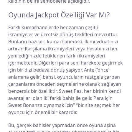
kilidinin belirli sembollerle açıldığıdır.
Oyunda Jackpot Özelliği Var Mı?
Farklı kumarhanelerde her zaman çeşitli
ikramiyeler ve ücretsiz dönüş teklifleri mevcuttur.
Bunların bazıları, kumarhanedeki ilk mevduatınızı
artıran Karşılama ikramiyeleri veya hesabınızı her
yenilediğinizde tetiklenen farklı ikramiyeleri
içermektedir. Diğerleri para seni harekete geçirmek
için bir dizi bedava dönüş yapıyor. Ante (‘önce’
anlamına gelir) bahsi, oyuncuların rastgele çarpan
çarpanlarını önceden seçmelerine olanak sağlayan
benzersiz bir özelliktir. Sweet Paz, her birinin kendi
avantajları olan iki farklı bahis ile gelir. Para için
Sweet Bonanza oynamak için” “bir site seçmek her
oyuncu için önemli bir karardır.
Bu, gerçek bahisler yapmadan önce oyuna aşina