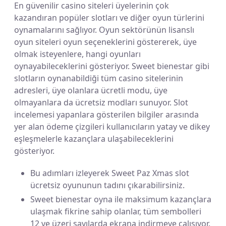
En güvenilir casino siteleri üyelerinin çok
kazandıran popüler slotları ve diğer oyun türlerini
oynamalarını sağlıyor. Oyun sektörünün lisanslı
oyun siteleri oyun seçeneklerini göstererek, üye
olmak isteyenlere, hangi oyunları
oynayabileceklerini gösteriyor. Sweet bienestar gibi
slotların oynanabildiği tüm casino sitelerinin
adresleri, üye olanlara ücretli modu, üye
olmayanlara da ücretsiz modları sunuyor. Slot
incelemesi yapanlara gösterilen bilgiler arasında
yer alan ödeme çizgileri kullanıcıların yatay ve dikey
eşleşmelerle kazançlara ulaşabileceklerini
gösteriyor.
Bu adımları izleyerek Sweet Paz Xmas slot
ücretsiz oyununun tadını çıkarabilirsiniz.
Sweet bienestar oyna ile maksimum kazançlara
ulaşmak fikrine sahip olanlar, tüm sembolleri
12 ve üzeri sayılarda ekrana indirmeye çalışıyor.