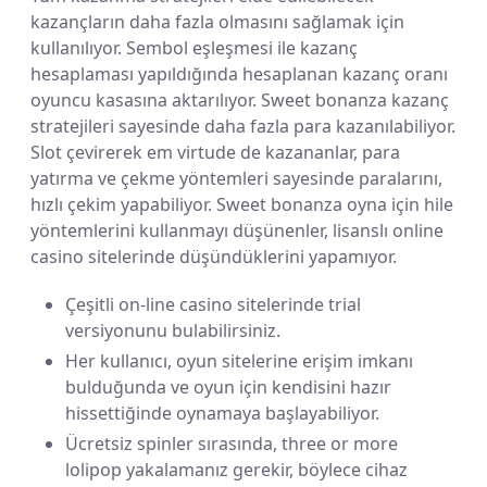
kazançların daha fazla olmasını sağlamak için
kullanılıyor. Sembol eşleşmesi ile kazanç
hesaplaması yapıldığında hesaplanan kazanç oranı
oyuncu kasasına aktarılıyor. Sweet bonanza kazanç
stratejileri sayesinde daha fazla para kazanılabiliyor.
Slot çevirerek em virtude de kazananlar, para
yatırma ve çekme yöntemleri sayesinde paralarını,
hızlı çekim yapabiliyor. Sweet bonanza oyna için hile
yöntemlerini kullanmayı düşünenler, lisanslı online
casino sitelerinde düşündüklerini yapamıyor.
Çeşitli on-line casino sitelerinde trial
versiyonunu bulabilirsiniz.
Her kullanıcı, oyun sitelerine erişim imkanı
bulduğunda ve oyun için kendisini hazır
hissettiğinde oynamaya başlayabiliyor.
Ücretsiz spinler sırasında, three or more
lolipop yakalamanız gerekir, böylece cihaz