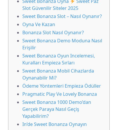
Sweet Bonanza Oyna
Sweet Paz
Slot Güvenilir Siteler 2025
Sweet Bonanza Slot – Nasıl Oynanır?
Oyna Ve Kazan
Bonanza Slot Nasıl Oynanır?
Sweet Bonanza Demo Moduna Nasıl
Erişilir
Sweet Bonanza Oyun Incelemesi,
Kuralları Empieza Sırları
Sweet Bonanza Mobil Cihazlarda
Oynanabilir Mi?
Ödeme Yöntemleri Empieza Ödüller
Pragmatic Play Ve Lovely Bonanza
Sweet Bonanza 1000 Demo’dan
Gerçek Paraya Nasıl Geçiş
Yapabilirim?
In’de Sweet Bonanza Oynayın