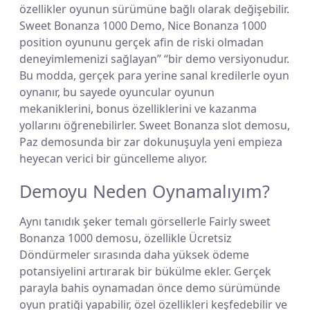
özellikler oyunun sürümüne bağlı olarak değişebilir.
Sweet Bonanza 1000 Demo, Nice Bonanza 1000
position oyununu gerçek afin de riski olmadan
deneyimlemenizi sağlayan” “bir demo versiyonudur.
Bu modda, gerçek para yerine sanal kredilerle oyun
oynanır, bu sayede oyuncular oyunun
mekaniklerini, bonus özelliklerini ve kazanma
yollarını öğrenebilirler. Sweet Bonanza slot demosu,
Paz demosunda bir zar dokunuşuyla yeni empieza
heyecan verici bir güncelleme alıyor.
Demoyu Neden Oynamalıyım?
Aynı tanıdık şeker temalı görsellerle Fairly sweet
Bonanza 1000 demosu, özellikle Ücretsiz
Döndürmeler sırasında daha yüksek ödeme
potansiyelini artırarak bir bükülme ekler. Gerçek
parayla bahis oynamadan önce demo sürümünde
oyun pratiği yapabilir, özel özellikleri keşfedebilir ve